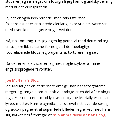
studerer jeg så meget om fotografi jeg kan, og undskylder mig
med at det er inspiration.
Ja, det er også inspirerende, men min liste med
fotoprojektidéer er allerede alenlang, hvor ville det være rart
med overskud til at gøre noget ved den.
Nå, nok om mig. Det jeg egentlig gerne vil med dette indlæg
er, at gøre lidt reklame for nogle af de fabelagtige
fotorelaterede blogs jeg bruger til at torturere mig selv.
Da der er en sjat, starter jeg med nogle stykker af mine
engelsksprogede favoritter.
Joe McNally’s Blog
Joe McNally er en af de store drenge, han har fotograferet
meget og længe. Som du nok vil opdage er en del af de blogs
jeg læser orienteret mod lysnørder, og Joe McNally er en sand
lysets mester. Hans blogindlæg er skrevet i et levende sprog
og akkompagneret af super fede billeder. Jeg er vild med hans
stil, hvilket også fremgår af
min anmeldelse af hans bog
,