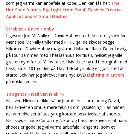
som jeg varmt kan anbefale at købe. Den kan fås her:
The
Hot Shoe Diaries: Big Light from Small Flashes: Creative
Applications of Small Flashes
Strobist – David Hobby
Ligesom Joe McNally er David Hobby en af de store lysnørder.
Mens Joe McNally tryller med I-TTL (ja, de skyder begge
Nikon) er David Hobby magisk med Manuel flash. De er i øvrigt
på tour sammen med TheFlashBus for tiden, hvilket jeg ville
give en nyre for at få lov at se. Hvis du er ny ud i fotografi med
flash, så er 101 guiden på David Hobby’s blog et godt sted at
starte. Selv har jeg skrevet hans nye DVD
Lighting in Layers
på ønskesedlen.
Tangents – Neil van Niekirk
Neil ven Niekirk er ikke så højt profileret som Joe og David,
han skriver en smule mere teknisk om lyssætning. Han har en
del anmeldelser af udstyr og kortere beskrivelser af shoots.
Neil skyder både Canon og Nikon og hans beskrivelser af hans
shoots er gode. Jeg vil varmt anbefale Tangents, som et
supplement til de andre, specielt hvis du har gnavet dig