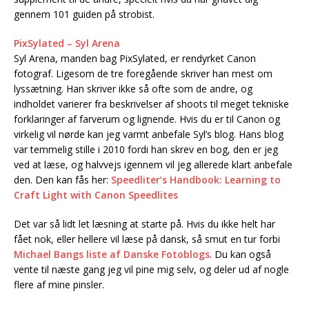
gennem 101 guiden på strobist.
PixSylated – Syl Arena
Syl Arena, manden bag PixSylated, er rendyrket Canon
fotograf. Ligesom de tre foregående skriver han mest om
lyssætning. Han skriver ikke så ofte som de andre, og
indholdet varierer fra beskrivelser af shoots til meget tekniske
forklaringer af farverum og lignende. Hvis du er til Canon og
virkelig vil nørde kan jeg varmt anbefale Syl’s blog. Hans blog
var temmelig stille i 2010 fordi han skrev en bog, den er jeg
ved at læse, og halvvejs igennem vil jeg allerede klart anbefale
den. Den kan fås her:
Speedliter’s Handbook: Learning to
Craft Light with Canon Speedlites
Det var så lidt let læsning at starte på. Hvis du ikke helt har
fået nok, eller hellere vil læse på dansk, så smut en tur forbi
Michael Bangs liste af Danske Fotoblogs
. Du kan også
vente til næste gang jeg vil pine mig selv, og deler ud af nogle
flere af mine pinsler.