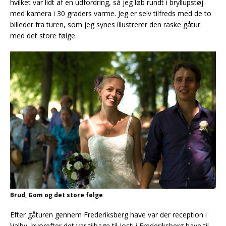
hvilket var lidt af en udfordring, så jeg løb rundt i bryllupstøj
med kamera i 30 graders varme. Jeg er selv tilfreds med de to
billeder fra turen, som jeg synes illustrerer den raske gåtur
med det store følge.
Brud, Gom og det store følge
Efter gåturen gennem Frederiksberg have var der reception i
Valby, hvorefter det var tilbage til Josti i Frederiksberg have til