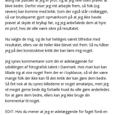
aldrig har påstået at jeg er prof, og at jeg hele tiden prøver at
blive bedre. Derfor viser jeg mit arbejde frem, så folk (og
røvere) kan komme med kritik. Som der også står i indlægget,
så var brudeparret gjort opmærksom på at jeg ikke havde
prøvet at skyde et bryllup før, og jeg anbefalede dem at hyre
en prof, hvis de ville være sikre på resultatet.
Nu valgte de mig, og de har heldigvis været tilfredse med
resultatet, ellers var de heller ikke blevet vist frem. Så nu håber
jeg på den konstruktive kritik der kan lære mig noget.
Jeg synes kommentarer som din er ødelæggende for
udviklingen af fotografisk talent i Danmark. Hvis man kun kan
tillade sig at vise noget frem der er i topklasse, så vil der være
mange folk der ikke kan få den kritik der kan gøre dem bedre.
Så fint nok at du synes billederne er noget amatørpis, men jeg
vil meget gerne bede dig fortælle hvad du ville gøre anderledes
for at gøre dem bedre, ellers kan jeg ikke bruge din
kommentar til noget.
EDIT: Hvis du mener at jeg er ødelæggende for faget fordi en