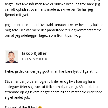
fingre, slet ikke når man ikke er 100% sikker. Jeg tror bare jeg
var lidt ophidset over hans måde at skrive på. Nu har jeg
fjernet mit gæt.
Jeg har intet i mod at blive kaldt amatør. Det er hvad jeg kalder
mig selv. Det var mere det påhæftede ‘pis’ og kommentarerne
om at jeg ødelægger faget, som fik mit pis i kog.
Jakob Kjøller
AUGUST 22 VED 13:08
Hehe, ja det kender jeg godt, man har bare lyst til lige at …..
Sådan er der jo bare nogle folk der er og hvis han og hans
kollegaer føler sig truet af folk som dig og mig. Så burde bare
stramme op og levere noget bedre billede materiale eller finde
sig et andet job.
Survival of the fittest