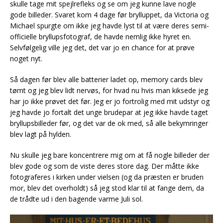
skulle tage mit spejlrefleks og se om jeg kunne lave nogle
gode billeder. Svaret kom 4 dage før brylluppet, da Victoria og
Michael spurgte om ikke jeg havde lyst til at være deres semi-
officielle bryllupsfotograf, de havde nemlig ikke hyret en.
Selvfølgelig ville jeg det, det var jo en chance for at prøve
noget nyt.
Så dagen før blev alle batterier ladet op, memory cards blev
tømt og jeg blev lidt nervøs, for hvad nu hvis man kiksede jeg
har jo ikke prøvet det før. Jeg er jo fortrolig med mit udstyr og
jeg havde jo fortalt det unge brudepar at jeg ikke havde taget
bryllupsbilleder før, og det var de ok med, så alle bekymringer
blev lagt på hylden.
Nu skulle jeg bare koncentrere mig om at få nogle billeder der
blev gode og som de viste deres store dag. Der måtte ikke
fotograferes i kirken under vielsen (og da præsten er bruden
mor, blev det overholdt) så jeg stod klar til at fange dem, da
de trådte ud i den bagende varme Juli sol.