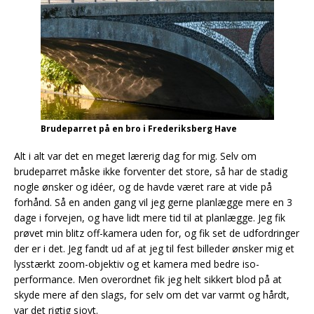
Brudeparret på en bro i Frederiksberg Have
Alt i alt var det en meget lærerig dag for mig. Selv om
brudeparret måske ikke forventer det store, så har de stadig
nogle ønsker og idéer, og de havde været rare at vide på
forhånd. Så en anden gang vil jeg gerne planlægge mere en 3
dage i forvejen, og have lidt mere tid til at planlægge. Jeg fik
prøvet min blitz off-kamera uden for, og fik set de udfordringer
der er i det. Jeg fandt ud af at jeg til fest billeder ønsker mig et
lysstærkt zoom-objektiv og et kamera med bedre iso-
performance. Men overordnet fik jeg helt sikkert blod på at
skyde mere af den slags, for selv om det var varmt og hårdt,
var det rigtig sjovt.