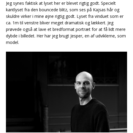
Jeg synes faktisk at lyset her er blevet rigtig godt. Specielt
kantlyset fra den bouncede blitz, som ses på Kajsas hår og
skuldre virker i mine øjne rigtig godt. Lyset fra vinduet som er
ca. 1m til venstre bliver meget dramatisk og lækkert. Jeg
prøvede også at lave et bredformat portræt for at få lidt mere
dybde i billedet. Her har jeg brugt Jesper, en af udviklerne, som
model.