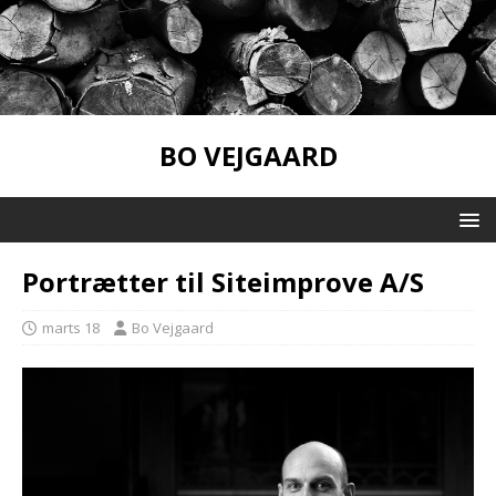
BO VEJGAARD
Portrætter til Siteimprove A/S
marts 18
Bo Vejgaard