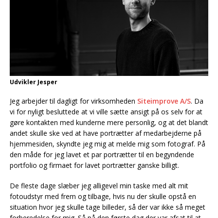
Udvikler Jesper
Jeg arbejder til dagligt for virksomheden
Siteimprove A/S
. Da
vi for nyligt besluttede at vi ville sætte ansigt på os selv for at
gøre kontakten med kunderne mere personlig, og at det blandt
andet skulle ske ved at have portrætter af medarbejderne på
hjemmesiden, skyndte jeg mig at melde mig som fotograf. På
den måde for jeg lavet et par portrætter til en begyndende
portfolio og firmaet for lavet portrætter ganske billigt.
De fleste dage slæber jeg alligevel min taske med alt mit
fotoudstyr med frem og tilbage, hvis nu der skulle opstå en
situation hvor jeg skulle tage billeder, så der var ikke så meget
forberedelse for mig. Så på den første dag der var afsat til at