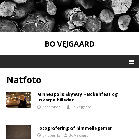
BO VEJGAARD
Natfoto
Minneapolis Skyway – Bokehfest og
uskarpe billeder
december 9
Bo Vejgaard
Fotografering af himmellegemer
oktober 13
Bo Vejgaard