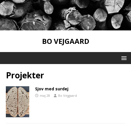
BO VEJGAARD
Projekter
Sjov med surdej
maj 28
Bo Vejgaard